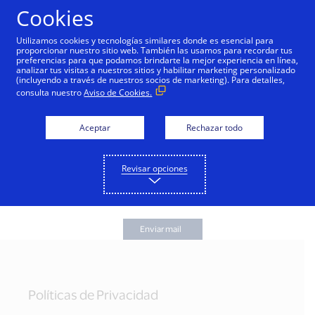
Cookies
Utilizamos cookies y tecnologías similares donde es esencial para
proporcionar nuestro sitio web. También las usamos para recordar tus
Ingresa tu correo electrónico con el que creaste tu cuenta y
preferencias para que podamos brindarte la mejor experiencia en línea,
analizar tus visitas a nuestros sitios y habilitar marketing personalizado
recibirás un mail para poder restablecer tu contraseña.
(incluyendo a través de nuestros socios de marketing). Para detalles,
consulta nuestro
Aviso de Cookies.
*Correo electrónico (Usuario)
Aceptar
Rechazar todo
Revisar opciones
Enviar mail
Políticas de Privacidad